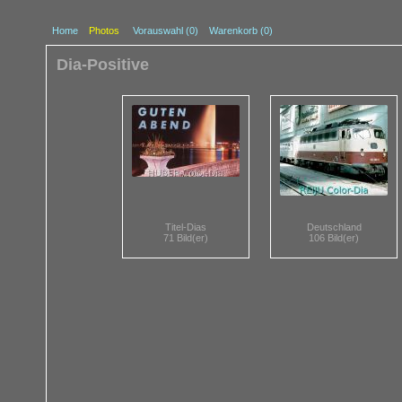
Home
Photos
Vorauswahl (
0
)
Warenkorb (0)
Dia-Positive
Titel-Dias
Deutschland
71 Bild(er)
106 Bild(er)