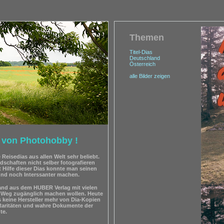
Themen
Titel-Dias
Deutschland
Österreich
alle Bilder zeigen
 von Photohobby !
Reisedias aus allen Welt sehr beliebt.
schaften nicht selber fotografieren
 Hilfe dieser Dias konnte man seinen
und noch Interssanter machen.
tand aus dem HUBER Verlag mit vielen
m Weg zugänglich machen wollen. Heute
es keine Hersteller mehr von Dia-Kopien
Raritäten und wahre Dokumente der
te.