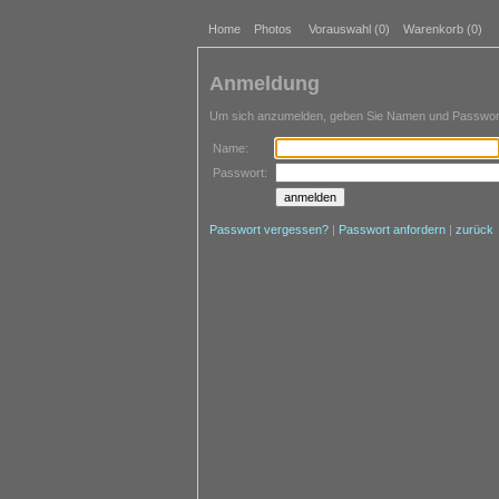
Home
Photos
Vorauswahl (
0
)
Warenkorb (0)
Anmeldung
Um sich anzumelden, geben Sie Namen und Passwort 
Name:
Passwort:
Passwort vergessen?
|
Passwort anfordern
|
zurück