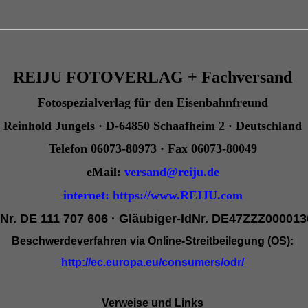
REIJU FOTOVERLAG + Fachversand
Fotospezialverlag für den Eisenbahnfreund
Reinhold Jungels · D-64850 Schaafheim 2 · Deutschland
Telefon 06073-80973 · Fax 06073-80049
eMail:
versand@reiju.de
internet:
https://www.REIJU.com
dNr. DE 111 707 606 · Gläubiger-IdNr. DE47ZZZ00001
Beschwerdeverfahren via Online-Streitbeilegung (OS):
http://ec.europa.eu/consumers/odr/
Verweise und Links