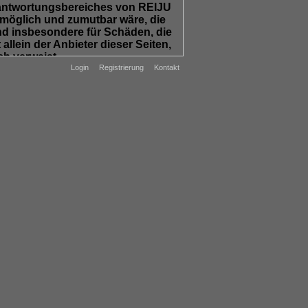
Verantwortungsbereiches von REIJU
h möglich und zumutbar wäre, die
und insbesondere für Schäden, die
llein der Anbieter dieser Seiten,
ch verweist.
Login
Registrierung
Kontakt