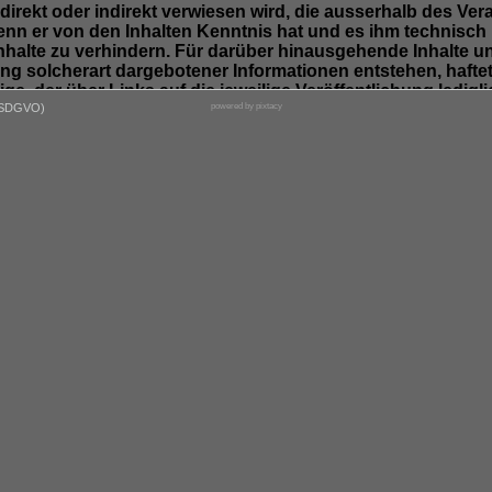
) direkt oder indirekt verwiesen wird, die ausserhalb des 
 wenn er von den Inhalten Kenntnis hat und es ihm technisc
Inhalte zu verhindern. Für darüber hinausgehende Inhalte 
g solcherart dargebotener Informationen entstehen, haftet a
ige, der über Links auf die jeweilige Veröffentlichung ledigli
(SDGVO)
powered by pixtacy