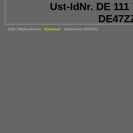
Ust-IdNr. DE 111 
DE47Z
AGB / Wiederrufsrecht
Impressum
Datenschutz (SDGVO)
Beschwerdeverfahren vi
http://ec.eur
Verwe
Sofern auf Verweisziele
verwiesen wir
Verantwortungsbereiches
nur dann, wenn er von d