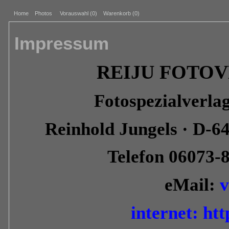
Home
Photos
Vorauswahl (
0
)
Warenkorb (0)
Impressum
REIJU FOTOVE
Fotospezialverla
Reinhold Jungels · D-6
Telefon 06073-
eMail:
v
internet:
ht