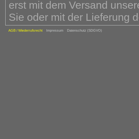
erst mit dem Versand unsere
Sie oder mit der Lieferung 
Bei der Bestellung über un
AGB / Wiederrufsrecht
Impressum
Datenschutz (SDGVO)
Bestellvorgang insgesamt 4 
Sie die gewünschten Waren 
Warenkorb. Im zweiten Schr
die Versandart und Lieferlan
Ihre Kundendaten einschlie
Zahlungsart und ggf. abweic
letzten Schritt haben Sie d
(z.B. Name, Anschrift, Zahlu