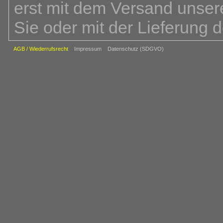
erst mit dem Versand unsere
Sie oder mit der Lieferung 
Bei der Bestellung über un
AGB / Wiederrufsrecht
Impressum
Datenschutz (SDGVO)
Bestellvorgang insgesamt 4 
Sie die gewünschten Waren 
Warenkorb. Im zweiten Schr
die Versandart und Lieferlan
Ihre Kundendaten einschlie
Zahlungsart und ggf. abweic
letzten Schritt haben Sie d
(z.B. Name, Anschrift, Zahlu