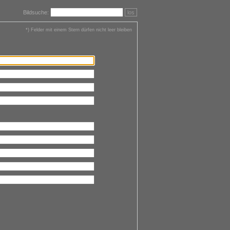
Bildsuche:
los
*) Felder mit einem Stern dürfen nicht leer bleiben