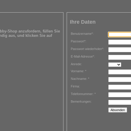
Ihre Daten
by-Shop anzufordern, füllen Sie
Benutzername*:
ndig aus, und klicken Sie auf
Passwort*:
Passwort wiederholen*:
E-Mail-Adresse*:
Anrede:
Vorname: *
Nachname: *
Firma:
Telefonnummer: *
Bemerkungen: