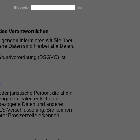
Bildsuche:
los
des Verantwortlichen
lgenden informieren wir Sie über
e Daten sind hierbei alle Daten,
z-Grundverordnung (DSGVO) ist
e
er juristische Person, die allein
zogenen Daten entscheidet.
nbezogene Daten und anderer
 TLS-Verschlüsselung. Sie können
hrer Browserzeile erkennen.