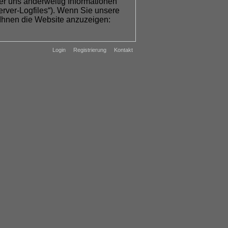
er uns anderweitig Informationen
Server-Logfiles“). Wenn Sie unsere
m Ihnen die Website anzuzeigen:
Login
Registrierung
Kontakt
resses an der Verbesserung der
r Daten findet nicht statt. Wir
altspunkte auf eine rechtswidrige
u ermöglichen, verwenden wir auf
f Ihrem Endgerät abgelegt werden.
Schließen Ihres Browsers, wieder
möglichen uns oder unseren
uerkennen (persistente Cookies).
erinformationen wie Browser- und
ebenen Dauer gelöscht, die sich je