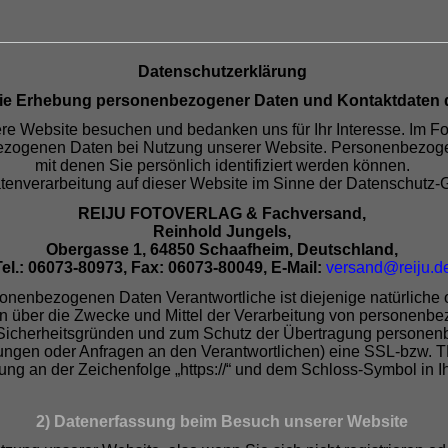
Datenschutzerklärung
 die Erhebung personenbezogener Daten und Kontaktdaten 
ere Website besuchen und bedanken uns für Ihr Interesse. Im Fo
zogenen Daten bei Nutzung unserer Website. Personenbezogen
mit denen Sie persönlich identifiziert werden können.
 Datenverarbeitung auf dieser Website im Sinne der Datenschut
REIJU FOTOVERLAG & Fachversand,
Reinhold Jungels,
Obergasse 1, 64850 Schaafheim, Deutschland,
el.: 06073-80973, Fax: 06073-80049, E-Mail:
versand@reiju.d
onenbezogenen Daten Verantwortliche ist diejenige natürliche od
 über die Zwecke und Mittel der Verarbeitung von personenbe
 Sicherheitsgründen und zum Schutz der Übertragung persone
ellungen oder Anfragen an den Verantwortlichen) eine SSL-bzw.
ung an der Zeichenfolge „https://“ und dem Schloss-Symbol in I
2) Datenerfassung beim Besuch unserer Website