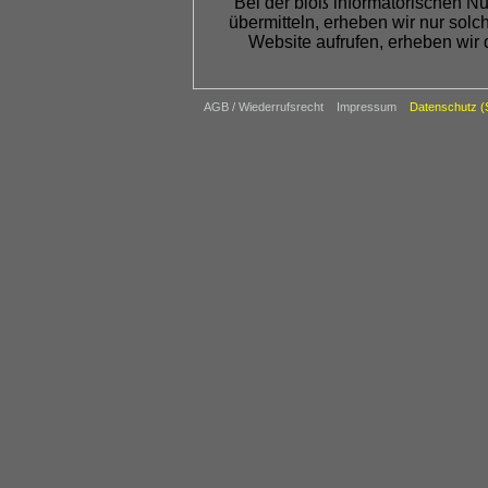
Bei der bloß informatorischen Nu
übermitteln, erheben wir nur solc
Website aufrufen, erheben wir 
AGB / Wiederrufsrecht
Impressum
Datenschutz 
Die Verarbeitung erfolgt gemäß
Stabilität und Funktionalität u
behalten uns allerdings vor, die 
Um den Besuch unserer Website at
verschiedenen Seiten sogenannte C
Einige der von uns verwendeten C
gelöscht (sog. Sitzungs-C
Partnerunternehmen (Cookies von
Werden Cookies gesetzt, erheben 
Standortdaten sowie IP-Adresswert