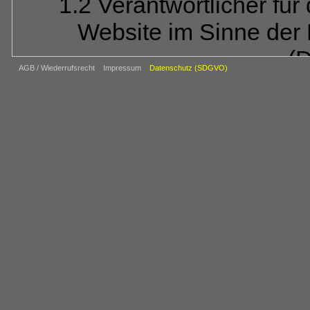
1.2 Verantwortlicher für
Website im Sinne der
(
AGB / Wiederrufsrecht
Impressum
Datenschutz (SDGVO)
REIJU FOTOVE
Rein
Obergasse 1, 6485
Tel.: 06073-80973,
vers
Der für die Verarbeitu
Verantwortliche ist diejenig