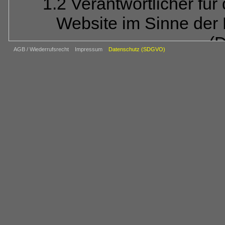
1.2 Verantwortlicher für
Website im Sinne der
(
AGB / Wiederrufsrecht
Impressum
Datenschutz (SDGVO)
REIJU FOTOVE
Rein
Obergasse 1, 6485
Tel.: 06073-80973,
vers
Der für die Verarbeitu
Verantwortliche ist diejenig