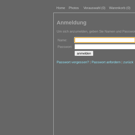
Home
Photos
Vorauswahl (
0
)
Warenkorb (0)
Anmeldung
Um sich anzumelden, geben Sie Namen und Passwort 
Name:
Passwort:
Passwort vergessen?
|
Passwort anfordern
|
zurück