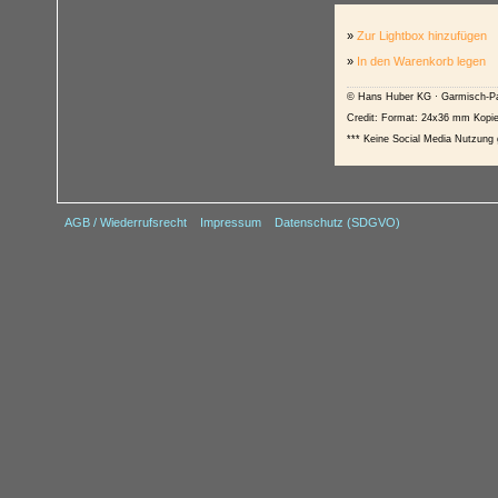
»
Zur Lightbox hinzufügen
»
In den Warenkorb legen
© Hans Huber KG · Garmisch-Pa
Credit: Format: 24x36 mm Kopi
*** Keine Social Media Nutzung g
AGB / Wiederrufsrecht
Impressum
Datenschutz (SDGVO)