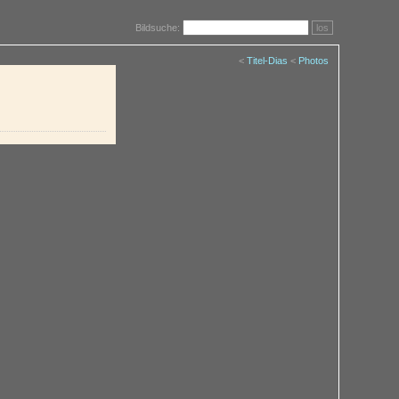
Bildsuche:
los
<
Titel-Dias
<
Photos