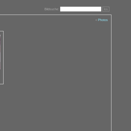
Bildsuche:
los
<
Photos