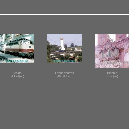
Städte
Landschaften
Klöster
51 Bild(er)
49 Bild(er)
6 Bild(er)