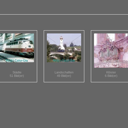
Städte
Landschaften
Klöster
51 Bild(er)
49 Bild(er)
6 Bild(er)