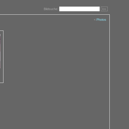
Bildsuche:
los
<
Photos