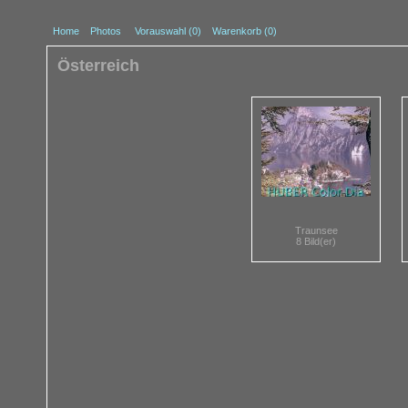
Home
Photos
Vorauswahl (
0
)
Warenkorb (0)
Österreich
Traunsee
8 Bild(er)