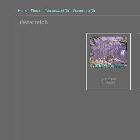
Home
Photos
Vorauswahl (
0
)
Warenkorb (0)
Österreich
Traunsee
8 Bild(er)