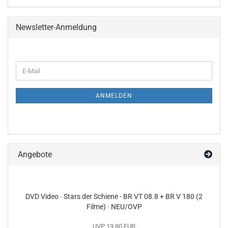
Newsletter-Anmeldung
WEITER
E-
ZUR
Mail
NEWSLETTER-
ANMELDUNG
ANMELDEN
Angebote
DVD Video · Stars der Schiene - BR VT 08.8 + BR V 180 (2
Filme) · NEU/OVP
UVP 19,80 EUR