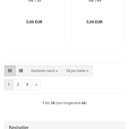
Teil 150
Teil 149
5,00 EUR
5,00 EUR
Sortieren nach
pro Seite
Sortieren nach
28 pro Seite
1
2
3
»
1
bis
28
(von insgesamt
66
)
Bestseller