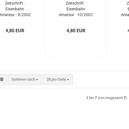
Zeitschrift ·
Zeitschrift ·
Z
Eisenbahn
Eisenbahn
Amateur · 9/2002
Amateur · 10/2002
Amat
4,80 EUR
4,80 EUR
Sortieren nach
pro Seite
Sortieren nach
28 pro Seite
1
bis
7
(von insgesamt
7
)