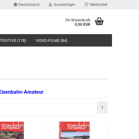
Deutschland
Kundenlogin
Merkzettel
Ihr Warenkorb
0,00 EUR
POSITIVE (178)
VIDEO-FILME (84)
SCHEINE (4)
SUCHEN
 Eisenbahn-Amateur
1