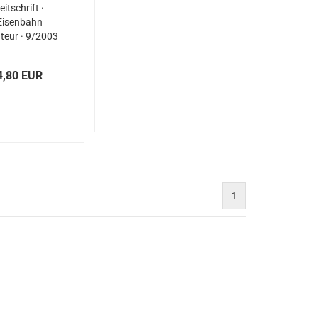
eitschrift ·
Eisenbahn
eur · 9/2003
4,80 EUR
1