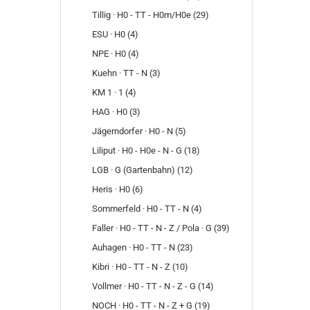
Tillig · H0 - TT - H0m/H0e (29)
ESU · H0 (4)
NPE · H0 (4)
Kuehn · TT - N (3)
KM 1 · 1 (4)
HAG · H0 (3)
Jägerndorfer · H0 - N (5)
Liliput · H0 - H0e - N - G (18)
LGB · G (Gartenbahn) (12)
Heris · H0 (6)
Sommerfeld · H0 - TT - N (4)
Faller · H0 - TT - N - Z / Pola · G (39)
Auhagen · H0 - TT - N (23)
Kibri · H0 - TT - N - Z (10)
Vollmer · H0 - TT - N - Z - G (14)
NOCH · H0 - TT - N - Z + G (19)