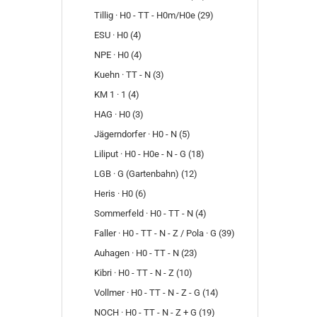
Tillig · H0 - TT - H0m/H0e (29)
ESU · H0 (4)
NPE · H0 (4)
Kuehn · TT - N (3)
KM 1 · 1 (4)
HAG · H0 (3)
Jägerndorfer · H0 - N (5)
Liliput · H0 - H0e - N - G (18)
LGB · G (Gartenbahn) (12)
Heris · H0 (6)
Sommerfeld · H0 - TT - N (4)
Faller · H0 - TT - N - Z / Pola · G (39)
Auhagen · H0 - TT - N (23)
Kibri · H0 - TT - N - Z (10)
Vollmer · H0 - TT - N - Z - G (14)
NOCH · H0 - TT - N - Z + G (19)