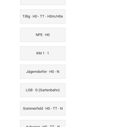
Tillig · H0 - TT - H0m/H0e
NPE · H0
KM 1 · 1
Jägerndorfer · H0 - N
LGB · G (Gartenbahn)
Sommerfeld · H0 - TT - N
Auhagen · H0 - TT - N