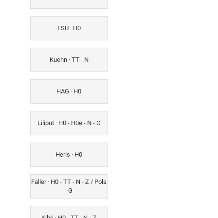
ESU · H0
Kuehn · TT - N
HAG · H0
Liliput · H0 - H0e - N - G
Heris · H0
Faller · H0 - TT - N - Z / Pola
· G
Kibri · H0 - TT - N - Z