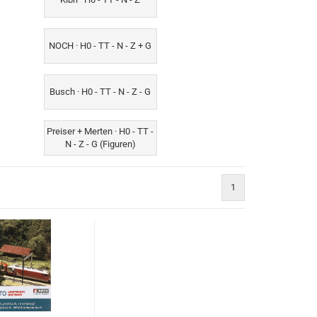
NOCH · H0 - TT - N - Z + G
Busch · H0 - TT - N - Z - G
Preiser + Merten · H0 - TT -
N - Z - G (Figuren)
1