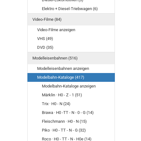
Elektro + Diesel-Triebwagen (6)
Video-Filme (84)
Video-Filme anzeigen
VHS (49)
DVD (35)
Modelleisenbahnen (516)
Modelleisenbahnen anzeigen
Modelbahn-Kataloge (417)
Modelbahn-Kataloge anzeigen
Märklin · H0 - Z - 1 (51)
Trix · H0 - N (24)
Brawa · H0 -TT - N - 0 - G (14)
Fleischmann · H0 - N (15)
Piko · H0 - TT - N - G (32)
Roco · H0 - TT - N - H0e (14)