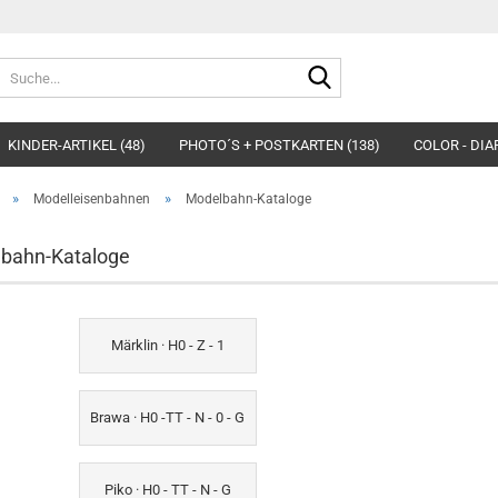
Suche...
KINDER-ARTIKEL (48)
PHOTO´S + POSTKARTEN (138)
COLOR - DIA
TTEN) (7)
ORIENT-EXPRESS SOUVENIRS (NIOE) (12)
GESCHENKGUT
»
»
Modelleisenbahnen
Modelbahn-Kataloge
lbahn-Kataloge
Märklin · H0 - Z - 1
Brawa · H0 -TT - N - 0 - G
Piko · H0 - TT - N - G