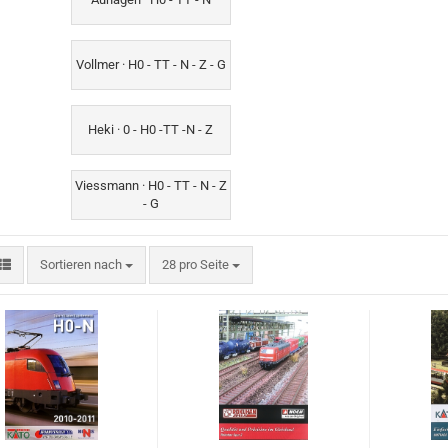
Vollmer · H0 - TT - N - Z - G
Heki · 0 - H0 -TT -N - Z
Viessmann · H0 - TT - N - Z
- G
Sortieren nach
pro Seite
Sortieren nach
28 pro Seite