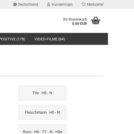
Deutschland
Kundenlogin
Merkzettel
Ihr Warenkorb
0,00 EUR
POSITIVE (178)
VIDEO-FILME (84)
SCHEINE (4)
SUCHEN
Trix · H0 - N
Fleischmann · H0 - N
Roco · H0 - TT - N - H0e