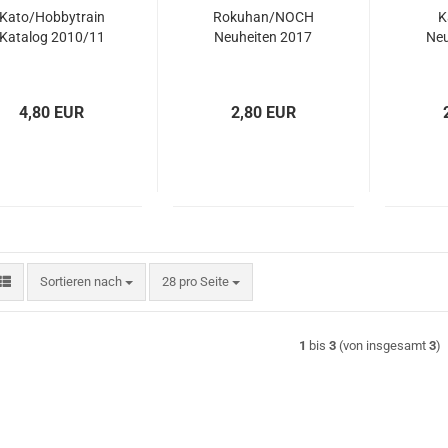
Kato/Hobbytrain
Rokuhan/NOCH
K
Katalog 2010/11
Neuheiten 2017
Neu
4,80 EUR
2,80 EUR
Sortieren nach
pro Seite
Sortieren nach
28 pro Seite
1
bis
3
(von insgesamt
3
)